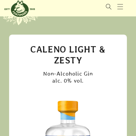
IGNORER
ET
PASSER
AU
CONTENU
CALENO LIGHT &
ZESTY
Non-Alcoholic Gin
alc. 0% vol.